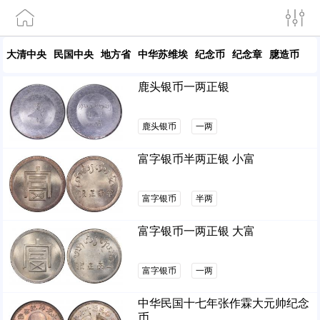
大清中央
民国中央
地方省
中华苏维埃
纪念币
纪念章
臆造币
鹿头银币一两正银
鹿头银币
一两
富字银币半两正银 小富
富字银币
半两
富字银币一两正银 大富
富字银币
一两
中华民国十七年张作霖大元帅纪念
币