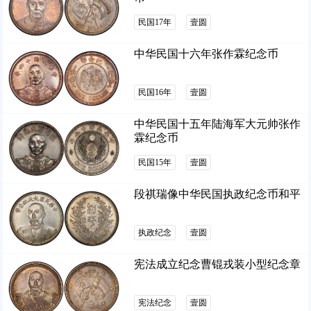
民国17年
壹圆
中华民国十六年张作霖纪念币
民国16年
壹圆
中华民国十五年陆海军大元帅张作
霖纪念币
民国15年
壹圆
段祺瑞像中华民国执政纪念币和平
执政纪念
壹圆
宪法成立纪念曹锟戎装小型纪念章
宪法纪念
壹圆