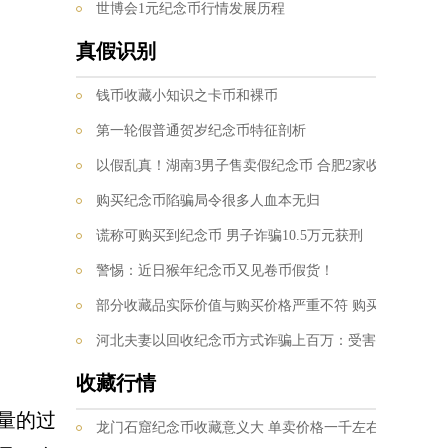
世博会1元纪念币行情发展历程
真假识别
钱币收藏小知识之卡币和裸币
第一轮假普通贺岁纪念币特征剖析
以假乱真！湖南3男子售卖假纪念币 合肥2家收藏店老板上当
购买纪念币陷骗局令很多人血本无归
谎称可购买到纪念币 男子诈骗10.5万元获刑
警惕：近日猴年纪念币又见卷币假货！
部分收藏品实际价值与购买价格严重不符 购买需谨慎
河北夫妻以回收纪念币方式诈骗上百万：受害人信息网上定制
收藏行情
量的过
龙门石窟纪念币收藏意义大 单卖价格一千左右