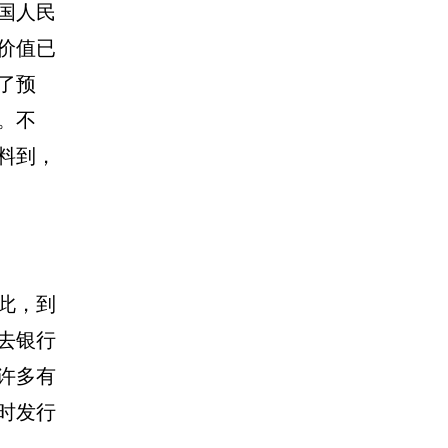
国人民
价值已
了预
。不
料到，
此，到
去银行
许多有
时发行