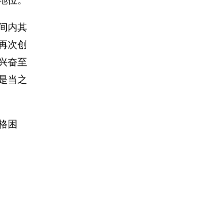
地位。
间内其
再次创
兴奋至
是当之
格困