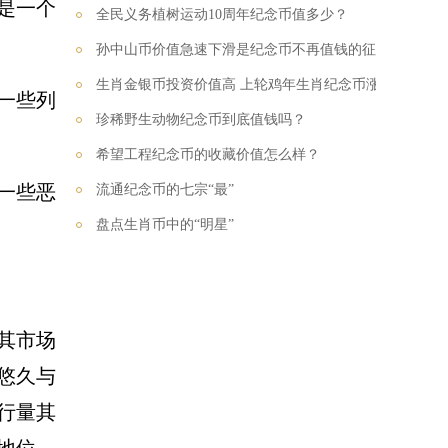
是一个
全民义务植树运动10周年纪念币值多少？
孙中山币价值急速下滑是纪念币不再值钱的征兆吗？
生肖金银币投资价值高 上轮鸡年生肖纪念币涨了7倍多
一些列
珍稀野生动物纪念币到底值钱吗？
希望工程纪念币的收藏价值怎么样？
一些恶
流通纪念币的七宗“最”
盘点生肖币中的“明星”
其市场
悠久与
行量其