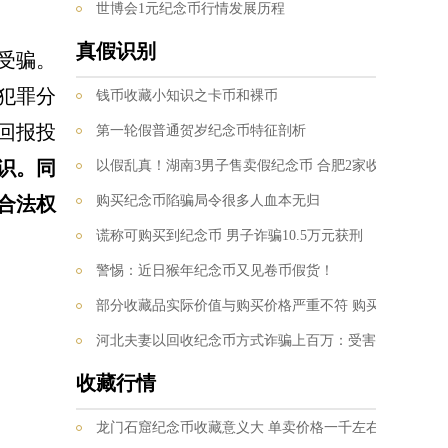
世博会1元纪念币行情发展历程
真假识别
受骗。
犯罪分
钱币收藏小知识之卡币和裸币
回报投
第一轮假普通贺岁纪念币特征剖析
识。同
以假乱真！湖南3男子售卖假纪念币 合肥2家收藏店老板上当
合法权
购买纪念币陷骗局令很多人血本无归
谎称可购买到纪念币 男子诈骗10.5万元获刑
警惕：近日猴年纪念币又见卷币假货！
部分收藏品实际价值与购买价格严重不符 购买需谨慎
河北夫妻以回收纪念币方式诈骗上百万：受害人信息网上定制
收藏行情
龙门石窟纪念币收藏意义大 单卖价格一千左右