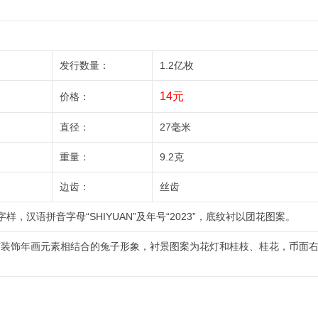
发行数量：
1.2亿枚
14元
价格：
直径：
27毫米
重量：
9.2克
边齿：
丝齿
字样，汉语拼音字母“SHIYUAN”及年号“2023”，底纹衬以团花图案。
与装饰年画元素相结合的兔子形象，衬景图案为花灯和桂枝、桂花，币面