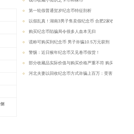
钱币收藏小知识之卡币和裸币
第一轮假普通贺岁纪念币特征剖析
以假乱真！湖南3男子售卖假纪念币 合肥2家收藏店老板上当
购买纪念币陷骗局令很多人血本无归
谎称可购买到纪念币 男子诈骗10.5万元获刑
警惕：近日猴年纪念币又见卷币假货！
部分收藏品实际价值与购买价格严重不符 购买需谨慎
河北夫妻以回收纪念币方式诈骗上百万：受害人信息网上定制
右侧