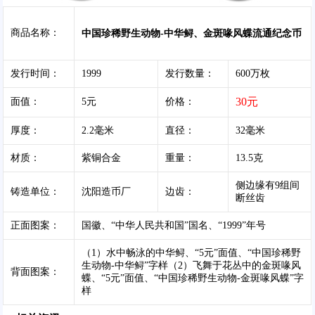
商品名称：
中国珍稀野生动物-中华鲟、金斑喙风蝶流通纪念币
发行时间：
1999
发行数量：
600万枚
30元
面值：
5元
价格：
厚度：
2.2毫米
直径：
32毫米
材质：
紫铜合金
重量：
13.5克
侧边缘有9组间
铸造单位：
沈阳造币厂
边齿：
断丝齿
正面图案：
国徽、“中华人民共和国”国名、“1999”年号
（1）水中畅泳的中华鲟、“5元”面值、“中国珍稀野
生动物-中华鲟”字样（2）飞舞于花丛中的金斑喙风
背面图案：
蝶、“5元”面值、“中国珍稀野生动物-金斑喙风蝶”字
样