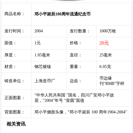
商品名称：
邓小平诞辰100周年流通纪念币
发行时间：
2004
发行数量：
1000万枚
20元
面值：
1元
价格：
厚度：
1.85毫米
直径：
25毫米
材质：
钢芯镀镍
重量：
6.05克
币边缘
铸造单位：
上海造币厂
边齿：
刊“RMB”字样
“中华人民共和国 ”国名，四川广安邓小平故
正面图案：
居，“2004”年号 “壹圆”面值
背面图案：
邓小平侧面头像，“邓小平诞辰 100 周年1904-2004”
相关资讯